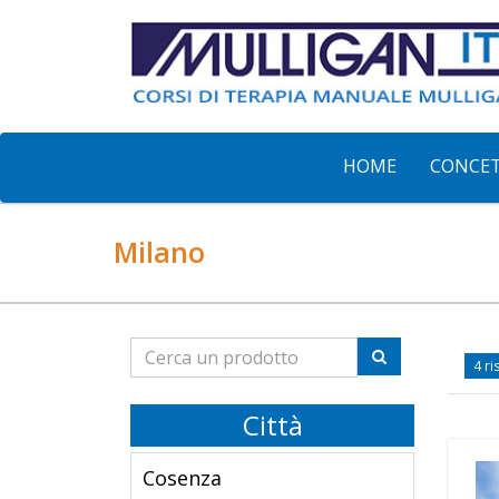
HOME
CONCE
Milano
4 ri
Città
Cosenza