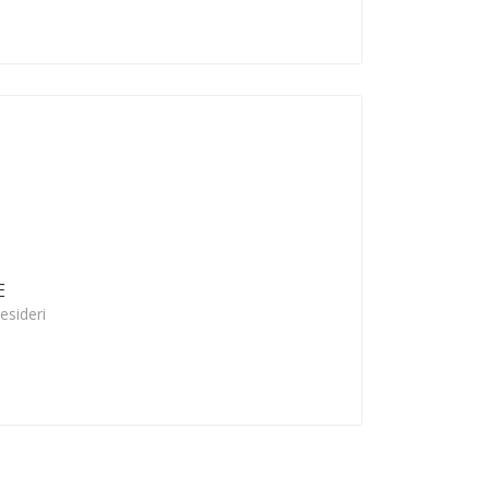
E
esideri