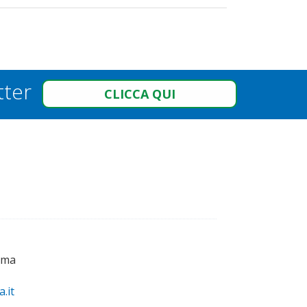
tter
CLICCA QUI
oma
.it