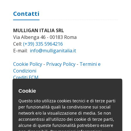
Contatti
MULLIGAN ITALIA SRL
Via Albenga 46 - 00183 Roma
Cell:
(+39) 335 5964216
E-mail:
info@mulliganitalia.it
Cookie Policy
-
Privacy Policy
-
Termini e
Condizioni
Crediti ECM
Cookie
Social Network
Questo sito utilizza cookies tecnici e di terze parti
per funzionalità quali la condivisione sui social
network e/o la visualizzazione di media. Se non
acconsentissi all'utilizzo dei cookie di terze parti,
alcune di queste funzionalità potrebbero essere