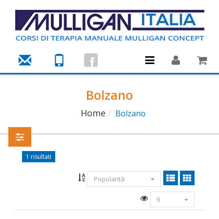
Toggle
navigation
Bolzano
Home
Bolzano
1 risultati
Popolarità
9