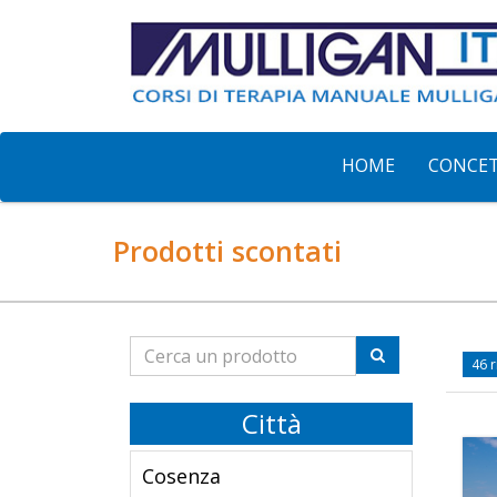
HOME
CONCE
Prodotti scontati
46 r
Città
Cosenza