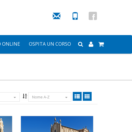
O ONLINE
OSPITA UN CORSO
Nome A-Z