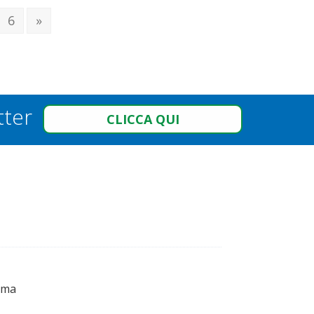
6
»
tter
CLICCA QUI
oma