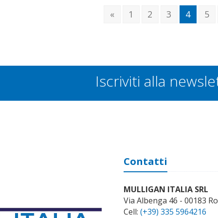
«
1
2
3
4
5
Iscriviti alla newsle
Contatti
MULLIGAN ITALIA SRL
Via Albenga 46 - 00183 R
Cell:
(+39) 335 5964216