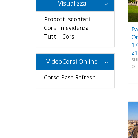
Visualizza
Prodotti scontati
Corsi in evidenza
Pa
Tutti i Corsi
On
17
21
SU
VideoCorsi Online
OT
Corso Base Refresh