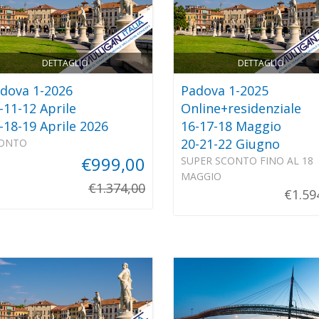
DETTAGLIO
DETTAGLIO
dova 1-2026
Padova 1-2025
-11-12 Aprile
Online+residenziale
-18-19 Aprile 2026
16-17-18 Maggio
20-21-22 Giugno
ONTO
€999,00
SUPER SCONTO FINO AL 18
MAGGIO
€1.374,00
€1.59