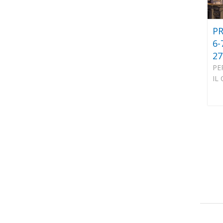
PR
6-
27
PE
IL