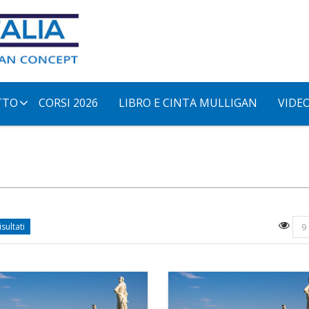
TTO
CORSI 2026
LIBRO E CINTA MULLIGAN
VIDE
isultati
9